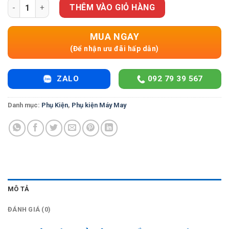
PHỤ KIỆN Bàn Mở Rộng WT15AP Cho Máy May Brother A80 số l
THÊM VÀO GIỎ HÀNG
MUA NGAY
(Để nhận ưu đãi hấp dẫn)
ZALO
092 79 39 567
Danh mục:
Phụ Kiện
,
Phụ kiện Máy May
MÔ TẢ
ĐÁNH GIÁ (0)