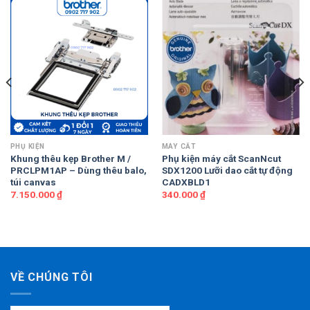
PHỤ KIỆN
MÁY CẮT
Khung thêu kẹp Brother M /
Phụ kiện máy cắt ScanNcut
PRCLPM1AP – Dùng thêu balo,
SDX1200 Lưỡi dao cắt tự động
túi canvas
CADXBLD1
7.150.000
₫
340.000
₫
VỀ CHÚNG TÔI