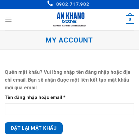
Skip
0902.717.902
to
content
0
MY ACCOUNT
Quên mật khẩu? Vui lòng nhập tên đăng nhập hoặc địa
chỉ email. Bạn sẽ nhận được một liên kết tạo mật khẩu
mới qua email.
Bắt
Tên đăng nhập hoặc email
*
buộc
ĐẶT LẠI MẬT KHẨU