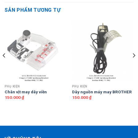
SẢN PHẨM TƯƠNG TỰ
PHỤ KIỆN
PHỤ KIỆN
Chân vịt may dây viền
Dây nguồn máy may BROTHER
150.000
₫
150.000
₫