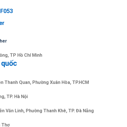
 F053
er
ther
Hồng, TP Hồ Chí Minh
 quốc
yện Thanh Quan, Phường Xuân Hòa, TP.HCM
g, TP. Hà Nội
ễn Văn Linh, Phường Thanh Khê, TP. Đà Nẵng
n Thơ