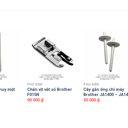
PHỤ KIỆN
PHỤ KIỆN
khuy một
Chân vịt vắt sổ Brother
Cây gắn ống chỉ máy
F015N
Brother JA1400 – JA1
90.000
₫
50.000
₫