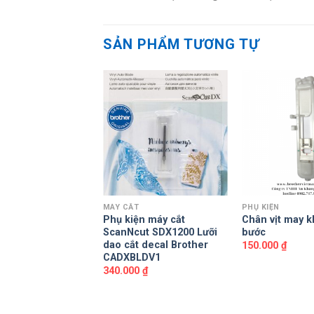
SẢN PHẨM TƯƠNG TỰ
N
MÁY CẮT
PHỤ KIỆN
t may da có trục
Phụ kiện máy cắt
Chân vịt may 
ScanNcut SDX1200 Lưỡi
bước
dao cắt decal Brother
0
₫
150.000
₫
CADXBLDV1
340.000
₫