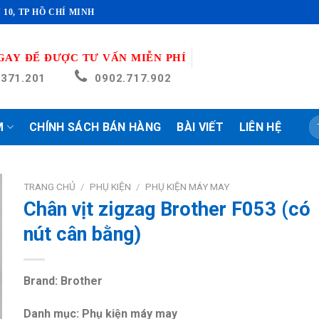
 10, TP HỒ CHÍ MINH
GAY ĐỂ ĐƯỢC TƯ VẤN MIỄN PHÍ
.371.201
0902.717.902
T
M
CHÍNH SÁCH BÁN HÀNG
BÀI VIẾT
LIÊN HỆ
ki
TRANG CHỦ
/
PHỤ KIỆN
/
PHỤ KIỆN MÁY MAY
Chân vịt zigzag Brother F053 (có
nút cân bằng)
Brand: Brother
Danh mục: Phụ kiện máy may