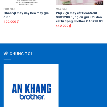
PHỤ KIỆN
MÁY CẮT
Chân vịt may dây kéo máy gia
Phụ kiện máy cắt ScanNcut
đình
SDX1200 Dụng cụ giữ lưỡi dao
cắt tự động Brother CADXHLD1
100.000
₫
440.000
₫
VỀ CHÚNG TÔI