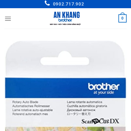
Skip
0902.717.902
to
content
0