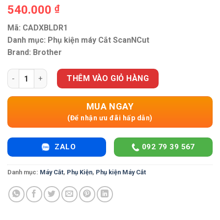
540.000
₫
Mã: CADXBLDR1
Danh mục: Phụ kiện máy Cắt ScanNCut
Brand: Brother
Phụ kiện máy Cắt ScanNcut SDX1200 Lưỡi dao xoay cắt vải C
THÊM VÀO GIỎ HÀNG
MUA NGAY
(Để nhận ưu đãi hấp dẫn)
ZALO
092 79 39 567
Danh mục:
Máy Cắt
,
Phụ Kiện
,
Phụ kiện Máy Cắt