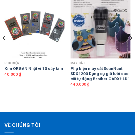
PHỤ KIỆN
MÁY CẮT
Phụ kiện máy cắt ScanNcut
Kim ORGAN Nhật vĩ 10 cây kim
SDX1200 Dụng cụ giữ lưỡi dao
40.000
₫
cắt tự động Brother CADXHLD1
440.000
₫
VỀ CHÚNG TÔI