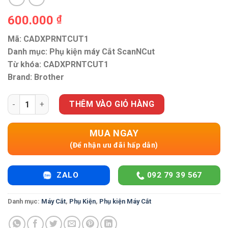
600.000
₫
Mã: CADXPRNTCUT1
Danh mục: Phụ kiện máy Cắt ScanNCut
Từ khóa: CADXPRNTCUT1
Brand: Brother
Phụ kiện máy Cắt ScanNcut SDX1200 Bộ cập nhật tính năng c
THÊM VÀO GIỎ HÀNG
MUA NGAY
(Để nhận ưu đãi hấp dẫn)
ZALO
092 79 39 567
Danh mục:
Máy Cắt
,
Phụ Kiện
,
Phụ kiện Máy Cắt