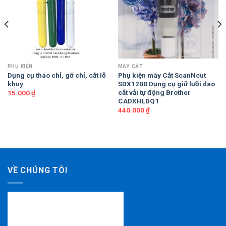
PHỤ KIỆN
MÁY CẮT
Dụng cụ tháo chỉ, gỡ chỉ, cắt lỗ
Phụ kiện máy Cắt ScanNcut
khuy
SDX1200 Dụng cụ giữ lưỡi dao
cắt vải tự động Brother
15.000
₫
CADXHLDQ1
440.000
₫
VỀ CHÚNG TÔI