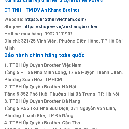
Nơi mua Chân vịt đính len 5 sợi Brother F019N
CT TNHH TM DV An Khang Brother
Website:
https://brothervietnam.com/
Shopee:
https://shopee.vn/ankhangbrother
Hotline mua hàng: 0902 717 902
Địa chỉ: 321/25 Vĩnh Viễn, Phường Diên Hồng, TP Hồ Chí
Minh
Bảo hành chính hãng toàn quốc
1. TTBH Ủy Quyền Brother Việt Nam
Tầng 5 – Tòa Nhà Minh Long, 17 Bà Huyện Thanh Quan,
Phường Xuân Hòa, TP.HCM
2. TTBH Ủy Quyền Brother Hà Nội
Tầng 5 352 Phố Huế, Phường Hai Bà Trưng, TP. Hà Nội
3. TTBH Ủy Quyền Brother Đà Nẵng
Tầng 5 P.55 Tòa Nhà Bưu Điện, 271 Nguyễn Văn Linh,
Phường Thanh Khê, TP. Đà Nẵng
4. TTBH Ủy Quyền Brother Cần Thơ