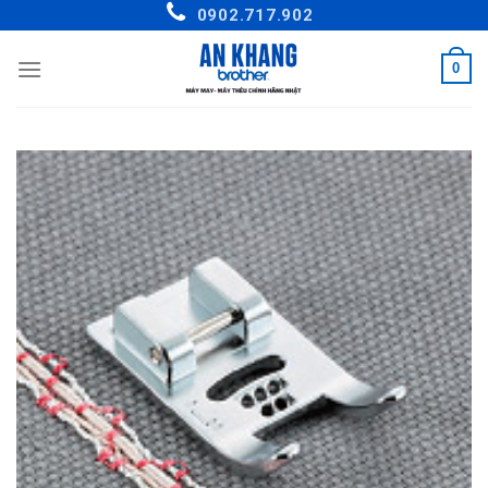
Skip
0902.717.902
to
content
0