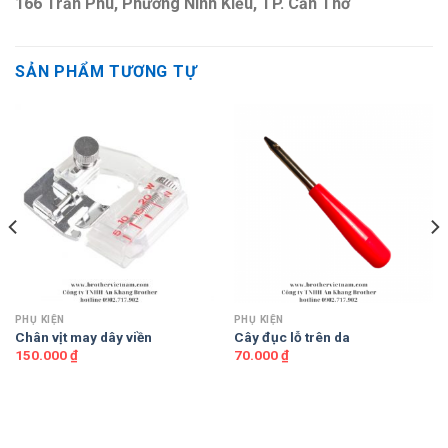
166 Trần Phú, Phường Ninh Kiều, TP. Cần Thơ
SẢN PHẨM TƯƠNG TỰ
PHỤ KIỆN
PHỤ KIỆN
Chân vịt may dây viền
Cây đục lỗ trên da
150.000
₫
70.000
₫