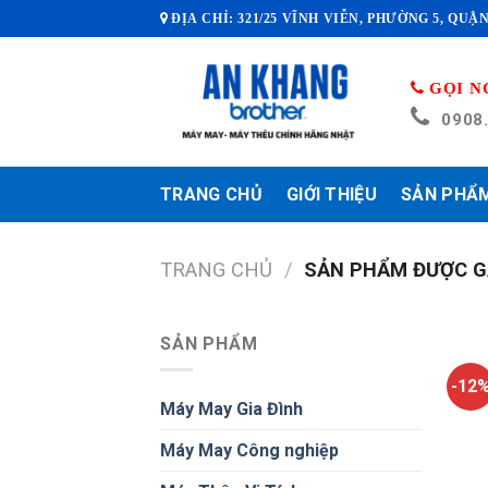
Skip
ĐỊA CHỈ: 321/25 VĨNH VIỄN, PHƯỜNG 5, QUẬN
to
content
GỌI N
0908
TRANG CHỦ
GIỚI THIỆU
SẢN PHẨ
TRANG CHỦ
/
SẢN PHẨM ĐƯỢC G
SẢN PHẨM
-12
Máy May Gia Đình
Máy May Công nghiệp