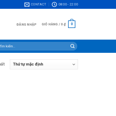
CONTACT
08:00 - 22:00
0
GIỎ HÀNG /
0
₫
ĐĂNG NHẬP
ìm
ếm:
hất