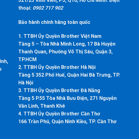
321/25 Vĩnh Viễn, P5, Q10, Hồ Chí Minh. Điện
thoại:
0902 717 902
Bảo hành chính hãng toàn quốc
1. TTBH Ủy Quyền Brother Việt Nam
Tầng 5 – Tòa Nhà Minh Long, 17 Bà Huyện
Thanh Quan, Phường Võ Thị Sáu, Quận 3,
TP.HCM
ình,
2. TTBH Ủy Quyền Brother Hà Nội
p
Tầng 5 352 Phố Huế, Quận Hai Bà Trưng, TP.
Hà Nội
3. TTBH Ủy Quyền Brother Đà Nẵng
Tầng 5 P.55 Tòa Nhà Bưu Điện, 271 Nguyễn
Văn Linh, Thanh Khê
4. TTBH Ủy Quyền Brother Cần Thơ
166 Trần Phú, Quận Ninh Kiều, TP. Cần Thơ