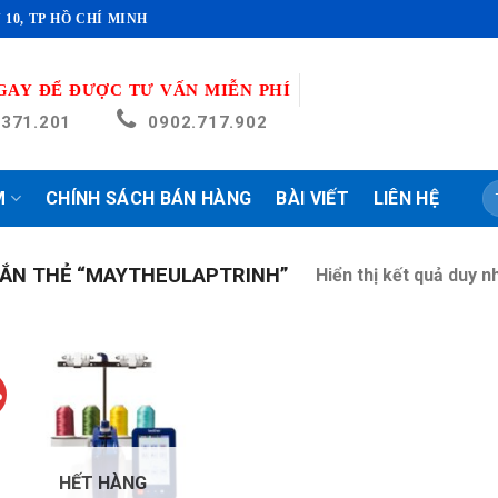
 10, TP HỒ CHÍ MINH
GAY ĐỂ ĐƯỢC TƯ VẤN MIỄN PHÍ
.371.201
0902.717.902
T
M
CHÍNH SÁCH BÁN HÀNG
BÀI VIẾT
LIÊN HỆ
ki
ẮN THẺ “MAYTHEULAPTRINH”
Hiển thị kết quả duy n
%
HẾT HÀNG