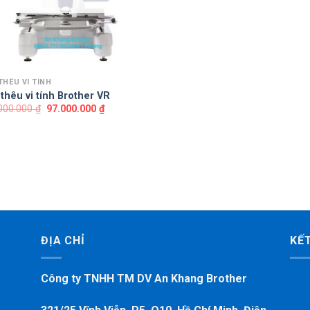
THÊU VI TÍNH
thêu vi tính Brother VR
Giá
Giá
000.000
₫
97.000.000
₫
gốc
hiện
là:
tại
110.000.000 ₫.
là:
97.000.000 ₫.
ĐỊA CHỈ
KẾT
Công ty TNHH TM DV An Khang Brother