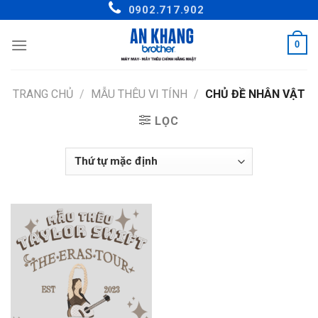
Skip
0902.717.902
to
content
0
TRANG CHỦ
/
MẪU THÊU VI TÍNH
/
CHỦ ĐỀ NHÂN VẬT
LỌC