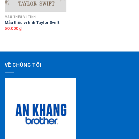
MẪU THÊU VI TÍNH
Mẫu thêu vi tính Taylor Swift
50.000
₫
VỀ CHÚNG TÔI