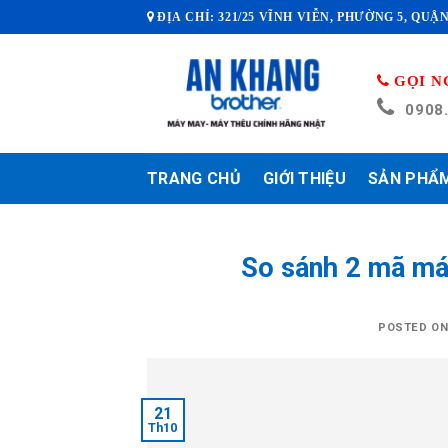
Skip
ĐỊA CHỈ: 321/25 VĨNH VIỄN, PHƯỜNG 5, QUẬN
to
content
GỌI N
0908
TRANG CHỦ
GIỚI THIỆU
SẢN PHẨ
So sánh 2 mã m
POSTED O
21
Th10