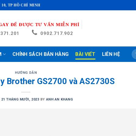
 10, TP HỒ CHÍ MINH
GAY ĐỂ ĐƯỢC TƯ VẤN MIỄN PHÍ
.371.201
0902.717.902
T
M
CHÍNH SÁCH BÁN HÀNG
BÀI VIẾT
LIÊN HỆ
ki
HƯỚNG DẪN
áy Brother GS2700 và AS2730S
N
21 THÁNG MƯỜI, 2023
BY
ANH AN KHANG