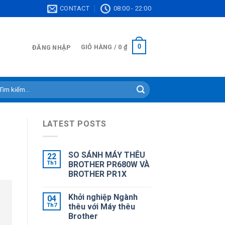
CONTACT
08:00 - 22:00
0
GIỎ HÀNG /
0
₫
ĐĂNG NHẬP
ìm
ếm:
LATEST POSTS
SO SÁNH MÁY THÊU
22
Th1
BROTHER PR680W VÀ
BROTHER PR1X
Khởi nghiệp Ngành
04
Th7
thêu với Máy thêu
Brother