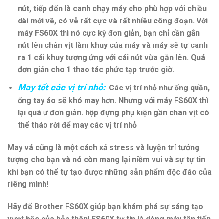
nút, tiếp đến là canh chạy máy cho phù hợp với chiều
dài mới vẽ, có vẻ rất cực và rất nhiều công đoạn. Với
máy FS60X thì nó cực kỳ đơn giản, bạn chỉ cần gắn
nút lên chân vịt làm khuy của máy và máy sẽ tự canh
ra 1 cái khuy tương ứng với cái nút vừa gắn lên. Quá
đơn giản cho 1 thao tác phức tạp trước giờ.
May tốt các vị trí nhỏ:
Các vị trí nhỏ như ống quần,
ống tay áo sẽ khó may hơn. Nhưng với máy FS60X thì
lại quá ư đơn giản. hộp đựng phụ kiện gần chân vịt có
thể tháo rời để may các vị trí nhỏ
May vá cũng là một cách xả stress và luyện trí tưởng
tượng cho bạn và nó còn mang lại niềm vui và sự tự tin
khi bạn có thể tự tạo được những sản phẩm độc đáo của
riêng mình!
Hãy để Brother FS60X giúp bạn khám phá sự sáng tạo
vượt bậc của bản thân! FS60X tự tin là dòng máy tân tiến