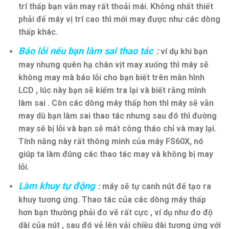
trí thấp bạn vẫn may rất thoải mái. Không nhất thiết
phải để máy vị trí cao thì mới may được như các dòng
thấp khác.
Báo lỗi nếu bạn làm sai thao tác
:
ví dụ khi bạn
may nhưng quên hạ chân vịt may xuống thì máy sẽ
không may mà báo lỗi cho bạn biết trên màn hình
LCD , lúc này bạn sẽ kiểm tra lại và biết rằng mình
làm sai . Còn các dòng máy thấp hơn thì máy sẽ vẫn
may dù bạn làm sai thao tác nhưng sau đó thì đường
may sẽ bị lỗi và bạn sễ mất công tháo chỉ và may lại.
Tính năng này rất thông minh của máy FS60X, nó
giúp ta làm đúng các thao tác may và không bị may
lỗi.
Làm khuy tự động
:
máy sẽ tự canh nút để tạo ra
khuy tương ứng. Thao tác của các dòng máy thấp
hơn bạn thường phải đo vẽ rất cực , ví dụ như đo độ
dài của nút , sau đó vẻ lên vải chiều dài tương ứng với