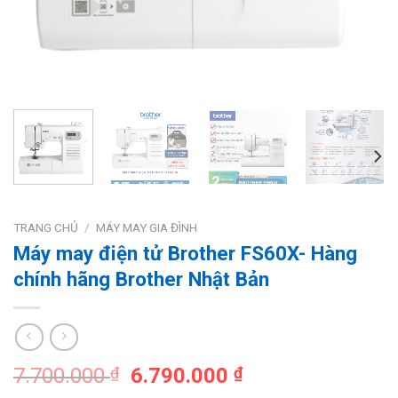
TRANG CHỦ
/
MÁY MAY GIA ĐÌNH
Máy may điện tử Brother FS60X- Hàng
chính hãng Brother Nhật Bản
Giá
Giá
7.700.000
₫
6.790.000
₫
gốc
hiện