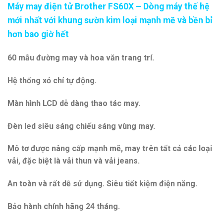
Máy may điện tử Brother FS60X – Dòng máy thế hệ
là:
tại
mới nhất với khung sườn kim loại mạnh mẽ và bền bỉ
7.700.000 ₫.
là:
6.790.000 ₫.
hơn bao giờ hết
60 mẫu đường may và hoa văn trang trí.
Hệ thống xỏ chỉ tự động.
Màn hình LCD dễ dàng thao tác may.
Đèn led siêu sáng chiếu sáng vùng may.
Mô tơ được nâng cấp mạnh mẽ, may trên tất cả các loại
vải, đặc biệt là vải thun và vải jeans.
An toàn và rất dễ sử dụng. Siêu tiết kiệm điện năng.
Bảo hành chính hãng 24 tháng.