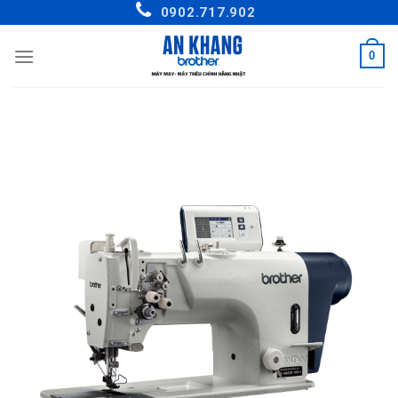
Skip
0902.717.902
to
content
0